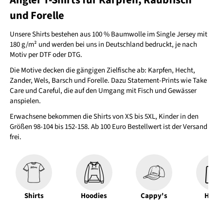
Angler T-Shirts für Karpfen, Raubfisch
und Forelle
Unsere Shirts bestehen aus 100 % Baumwolle im Single Jersey mit
180 g/m² und werden bei uns in Deutschland bedruckt, je nach
Motiv per DTF oder DTG.
Die Motive decken die gängigen Zielfische ab: Karpfen, Hecht,
Zander, Wels, Barsch und Forelle. Dazu Statement-Prints wie Take
Care und Careful, die auf den Umgang mit Fisch und Gewässer
anspielen.
Erwachsene bekommen die Shirts von XS bis 5XL, Kinder in den
Größen 98-104 bis 152-158. Ab 100 Euro Bestellwert ist der Versand
frei.
Shirts
Hoodies
Cappy's
Hos