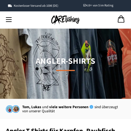
☑️4.8⭐ von 5 im Rating
Kostenloser Versand ab 100€ (DE)
ANGLER-SHIRTS
Tom, Lukas
und
viele weitere Personen
sind überzeugt
von unserer Qualität